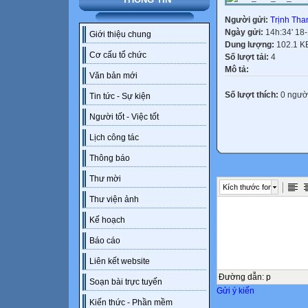
Người gửi:
Trịnh Tha
Ngày gửi:
14h:34' 18
Giới thiệu chung
Dung lượng:
102.1 K
Cơ cấu tổ chức
Số lượt tải:
4
Mô tả:
Văn bản mới
Số lượt thích:
0 ngườ
Tin tức - Sự kiện
Người tốt - Việc tốt
Lịch công tác
Thông báo
Thư mời
Kích thước font
Thư viện ảnh
Kế hoạch
Báo cáo
Liên kết website
Đường dẫn
:
p
Soạn bài trực tuyến
Gửi ý kiến
Kiến thức - Phần mềm