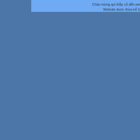
Chào mừng quí thầy cô đến we
Website được thừa kế 