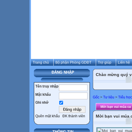
Trang chủ
Bộ phận Phòng GDĐT
Trợ giúp
Liên hệ
ĐĂNG NHẬP
Chào mừng quý vị 
Tên truy nhập
Mật khẩu
Gốc
>
Tư liệu
>
Tiểu học
Ghi nhớ
Mời bạn vui múa ca
Mời bạn vui múa 
Quên mật khẩu
ĐK thành viên
THÔNG TIN