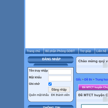
Trang chủ
Bộ phận Phòng GDĐT
Trợ giúp
Liên hệ
ĐĂNG NHẬP
Chào mừng quý vị 
Tên truy nhập
Mật khẩu
Gốc
>
Đề thi
>
Trung họ
Ghi nhớ
Đề MTCT huyện Chợ 
Đề MTCT huyện Ch
Quên mật khẩu
ĐK thành viên
THÔNG TIN