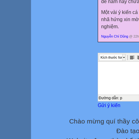
đề năm nay chưa
Một vài ý kiến cá
nhã hứng xin mời
nghiệm.
Nguyễn Chí Dũng
@ 22h:
Kích thước font
Đường dẫn
:
p
Gửi ý kiến
Chào mừng quí thầy cô
Đào tạ