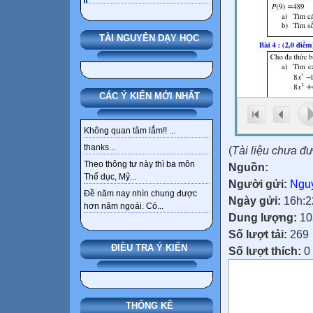
TÀI NGUYÊN DẠY HỌC
CÁC Ý KIẾN MỚI NHẤT
Không quan tâm lắm!! ...
thanks...
(
Tài liệu chưa đ
Theo thông tư này thì ba môn
Nguồn:
Thể dục, Mỹ...
Người gửi:
Ngu
Đề năm nay nhìn chung được
Ngày gửi:
16h:2
hơn năm ngoái. Có...
Dung lượng:
10
Số lượt tải:
269
ĐIỀU TRA Ý KIẾN
Số lượt thích:
0
THỐNG KÊ