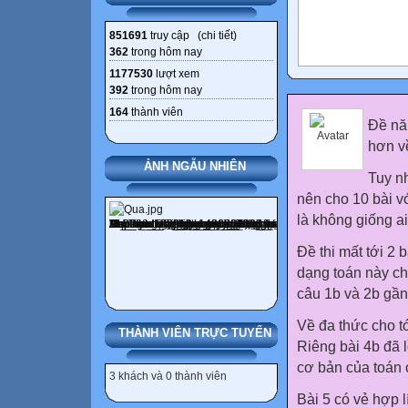
851691
truy cập (
chi tiết
)
362
trong hôm nay
1177530
lượt xem
392
trong hôm nay
164
thành viên
Đề nă
hơn về
ẢNH NGẪU NHIÊN
Tuy nh
nên cho 10 bài vớ
là không giống ai,
Đề thi mất tới 2 b
dạng toán này ch
câu 1b và 2b gần
Về đa thức cho tớ
THÀNH VIÊN TRỰC TUYẾN
Riêng bài 4b đã l
cơ bản của toán 
3 khách và 0 thành viên
Bài 5 có vẻ hợp l