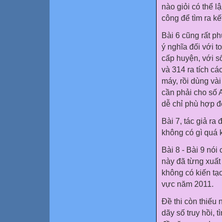
nào giỏi có thể l
công để tìm ra kế
Bài 6 cũng rất p
ý nghĩa đối với t
cấp huyện, với s
và 314 ra tích cá
máy, rồi dùng vài
cần phải cho số 
dễ chỉ phù hợp để
Bài 7, tác giả ra 
không có gì quá 
Bài 8 - Bài 9 nói
này đã từng xuất 
không có kiến tạ
vực năm 2011.
Đề thi còn thiếu 
dãy số truy hồi, t