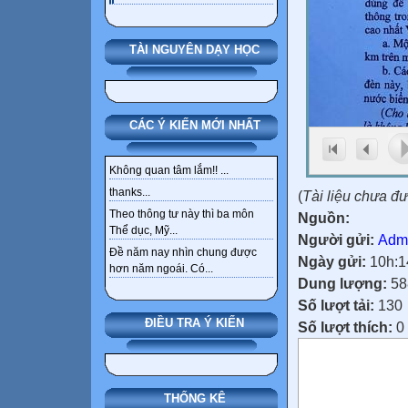
TÀI NGUYÊN DẠY HỌC
CÁC Ý KIẾN MỚI NHẤT
Không quan tâm lắm!! ...
thanks...
(
Tài liệu chưa đ
Theo thông tư này thì ba môn
Nguồn:
Thể dục, Mỹ...
Người gửi:
Adm
Đề năm nay nhìn chung được
Ngày gửi:
10h:1
hơn năm ngoái. Có...
Dung lượng:
58
Số lượt tải:
130
ĐIỀU TRA Ý KIẾN
Số lượt thích:
0
THỐNG KÊ