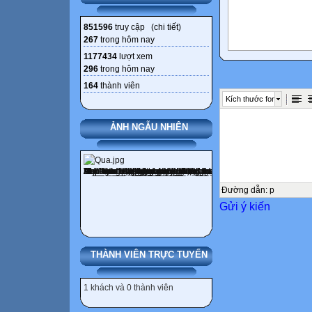
851596
truy cập (
chi tiết
)
267
trong hôm nay
1177434
lượt xem
296
trong hôm nay
164
thành viên
Kích thước font
ẢNH NGẪU NHIÊN
Đường dẫn
:
p
Gửi ý kiến
THÀNH VIÊN TRỰC TUYẾN
1 khách và 0 thành viên