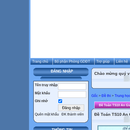
Trang chủ
Bộ phận Phòng GDĐT
Trợ giúp
Liên hệ
ĐĂNG NHẬP
Chào mừng quý vị 
Tên truy nhập
Mật khẩu
Gốc
>
Đề thi
>
Trung họ
Ghi nhớ
Đề Toán TS10 An Gi
Đề Toán TS10 An 
Quên mật khẩu
ĐK thành viên
THÔNG TIN