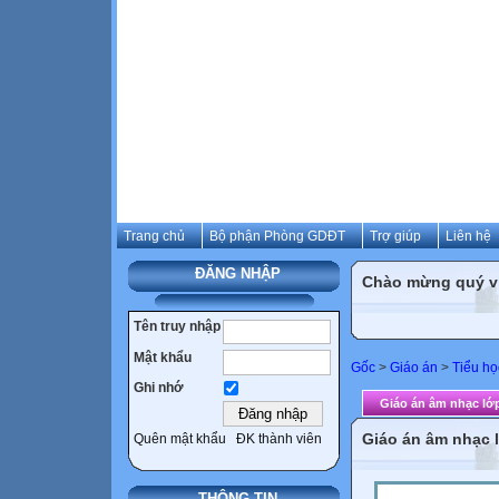
Trang chủ
Bộ phận Phòng GDĐT
Trợ giúp
Liên hệ
ĐĂNG NHẬP
Chào mừng quý vị 
Tên truy nhập
Mật khẩu
Gốc
>
Giáo án
>
Tiểu họ
Ghi nhớ
Giáo án âm nhạc lớp 
Giáo án âm nhạc 
Quên mật khẩu
ĐK thành viên
THÔNG TIN