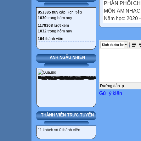
PHÂN PHỐI C
MÔN ÂM NHẠC 
853385
truy cập (
chi tiết
)
Năm học: 2020 –
1030
trong hôm nay
1179308
lượt xem
1032
trong hôm nay
Số TT
164
thành viên
Chủ đề
Kích thước font
Thời lượng
Nội dung
ẢNH NGẪU NHIÊN
Tuần
lễ thứ

Học kỳ I
Đường dẫn
:
p
Gửi ý kiến

1
Âm thanh
THÀNH VIÊN TRỰC TUYẾN
ngày mới
4T
11 khách và 0 thành viên
Tiết 1: Khám p
1