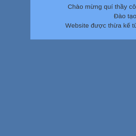

Chào mừng quí thầy cô

Đào tạ

Website được thừa kế 

Tiết 2: Học hát
2




Tiết 3: Nhạc c
3




Tiết 4: Góc âm
4