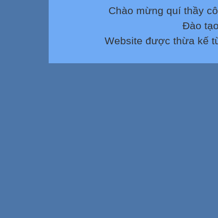
Toán
Chào mừng quí thầy cô
41
Đào tạ
Lít
Website được thừa kế 


CHIỀU


Luyện Toán

Rèn toán bài " 


Luyện TV

Rèn đọc bài tuầ

