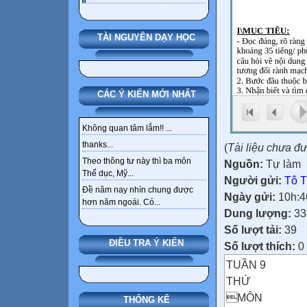
TÀI NGUYÊN DẠY HỌC
CÁC Ý KIẾN MỚI NHẤT
Không quan tâm lắm!! ...
thanks...
(
Tài liệu chưa đ
Theo thông tư này thì ba môn
Nguồn:
Tự làm
Thể dục, Mỹ...
Người gửi:
Tô T
Đề năm nay nhìn chung được
Ngày gửi:
10h:4
hơn năm ngoái. Có...
Dung lượng:
33
Số lượt tải:
39
ĐIỀU TRA Ý KIẾN
Số lượt thích:
0
TUẦN 9
THỨ
MÔN
THỐNG KÊ