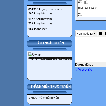
TIẾT
BÀI DẠY
851990
truy cập (
chi tiết
)

206
trong hôm nay
THỨ HAI
1177859
lượt xem
229
trong hôm nay
Chào cờ
164
thành viên
9
Kích thước font
Sinh hoạt dướ

ẢNH NGẪU NHIÊN

Tập đọc
28
Ôn tập tiết 1
Đường dẫn
:
p
Gửi ý kiến


Tập đọc
THÀNH VIÊN TRỰC TUYẾN
29
Ôn tập tiết 2
1 khách và 0 thành viên

