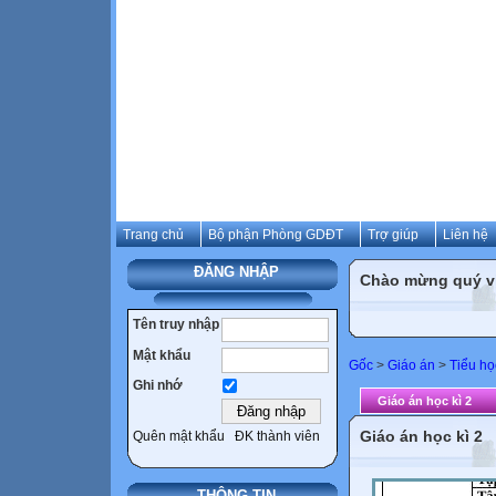
Trang chủ
Bộ phận Phòng GDĐT
Trợ giúp
Liên hệ
ĐĂNG NHẬP
Chào mừng quý vị 
Tên truy nhập
Mật khẩu
Gốc
>
Giáo án
>
Tiểu họ
Ghi nhớ
Giáo án học kì 2
Giáo án học kì 2
Quên mật khẩu
ĐK thành viên
THÔNG TIN