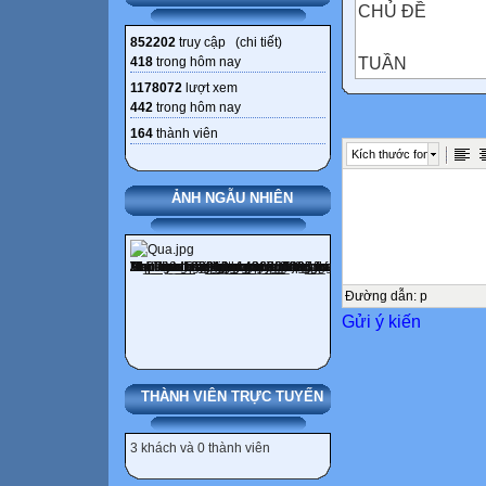
CHỦ ĐỀ
852202
truy cập (
chi tiết
)
TUẦN
418
trong hôm nay
1178072
lượt xem
442
trong hôm nay
TÊN BÀI
164
thành viên
- Khám phá: Sơ
Kích thước font
1
ẢNH NGẪU NHIÊN
1. VUI
NGÀY KHAI
TRƢỜNG
Đường dẫn
:
p
Gửi ý kiến
2
3
THÀNH VIÊN TRỰC TUYẾN
4
3 khách và 0 thành viên
- Nghe nhạc: Ng