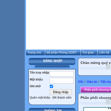
Trang chủ
Bộ phận Phòng GDĐT
Trợ giúp
Liên hệ
ĐĂNG NHẬP
Chào mừng quý vị 
Tên truy nhập
Mật khẩu
Gốc
>
Giáo án
>
Tiểu họ
Ghi nhớ
Phân phối chuong tr
Phân phối chuong 
Quên mật khẩu
ĐK thành viên
THÔNG TIN