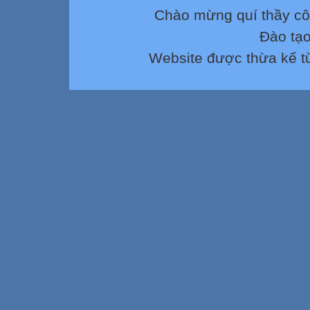
mây (nhạc và lời
Chào mừng quí thầy cô
- Hát: Đường đế
Đào tạ
- Nhạc cụ: Nhạc c
Website được thừa kế 
- Lí thuyết âm nh
- Thƣờng thức â
ngoài: đàn mand
- Nhà ga âm nhạ
5
2. BỨC
TRANH
QUÊ
HƢƠNG
6
- Khám phá: Khá