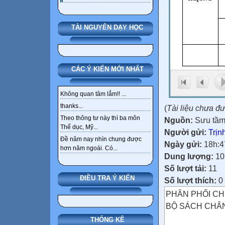
TÀI NGUYÊN DẠY HỌC
CÁC Ý KIẾN MỚI NHẤT
Không quan tâm lắm!! ...
thanks...
(
Tài liệu chưa đ
Theo thông tư này thì ba môn
Nguồn:
Sưu tầ
Thể dục, Mỹ...
Người gửi:
Trịn
Đề năm nay nhìn chung được
Ngày gửi:
18h:4
hơn năm ngoái. Có...
Dung lượng:
10
Số lượt tải:
11
ĐIỀU TRA Ý KIẾN
Số lượt thích:
0
PHÂN PHỐI C
BỘ SÁCH CHÂN
THỐNG KÊ