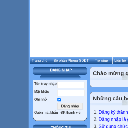
Trang chủ
Bộ phận Phòng GDĐT
Trợ giúp
Liên hệ
ĐĂNG NHẬP
Chào mừng qu
Tên truy nhập
Mật khẩu
Những câu h
Ghi nhớ
Đăng ký thành
Quên mật khẩu
ĐK thành viên
Đăng nhập là g
Sử dụng chức 
THÔNG TIN