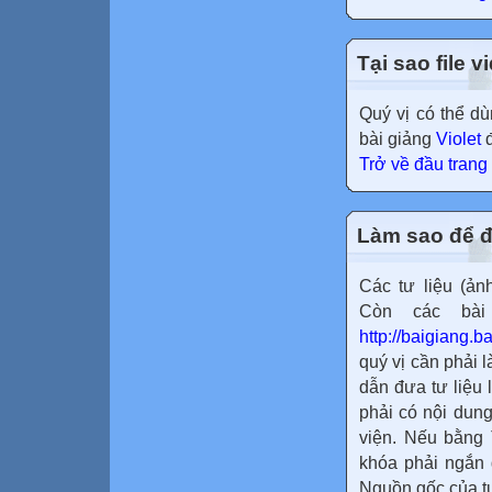
Tại sao file 
Quý vị có thể 
bài giảng
Violet
đ
Trở về đầu trang
Làm sao để đư
Các tư liệu (ản
Còn các bài 
http://baigiang.b
quý vị cần phải 
dẫn đưa tư liệu
phải có nội dun
viện. Nếu bằng 
khóa phải ngắn 
Nguồn gốc của tư 