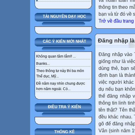
và hoàn toàn mi
thông tin theo m
bạn và từ đó về 
TÀI NGUYÊN DẠY HỌC
Trở về đầu trang
Đăng nhập là 
CÁC Ý KIẾN MỚI NHẤT
Đăng nhập vào T
Không quan tâm lắm!! ...
giống như là việc
thanks...
dùng thẻ, bạn s
Theo thông tư này thì ba môn
định bạn là thàn
Thể dục, Mỹ...
việc người khác
Đề năm nay nhìn chung được
dụ nếu bạn khôn
hơn năm ngoái. Có...
thể đăng nhập v
thông tin linh ti
ĐIỀU TRA Ý KIẾN
tên thật? Tên th
đều khác nhau. 
gõ để đăng nhập
Vân (sinh năm 19
THỐNG KÊ