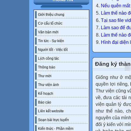
Nếu quên mất m
Làm thế nào để
Giới thiệu chung
Tại sao file v
Cơ cấu tổ chức
Làm sao để đưa
Văn bản mới
Làm thế nào để
Tin tức - Sự kiện
Hình đại diện 
Người tốt - Việc tốt
Lịch công tác
Đăng ký thàn
Thông báo
Thư mời
Giống như ở một
quyền lợi riêng,
Thư viện ảnh
Thư viện cũng vậy
Kế hoạch
về, đưa các tài 
Báo cáo
viện quản lý đư
như thế nào, ch
Liên kết website
nguyên của mình,
Soạn bài trực tuyến
đổi ý kiến với m
Kiến thức - Phần mềm