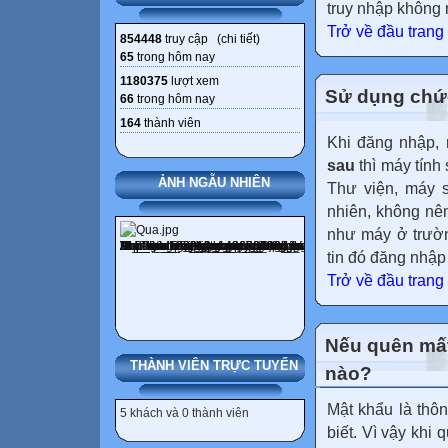
truy nhập không 
Trở về đầu trang
854448
truy cập (
chi tiết
)
65
trong hôm nay
1180375
lượt xem
Sử dụng chức
66
trong hôm nay
164
thành viên
Khi đăng nhập,
sau
thì máy tính
ẢNH NGẪU NHIÊN
Thư viện, máy s
nhiên, không nê
như máy ở trườn
tin đó đăng nhập
Trở về đầu trang
Nếu quên mất
THÀNH VIÊN TRỰC TUYẾN
nào?
Mật khẩu là thôn
5 khách và 0 thành viên
biết. Vì vậy khi 