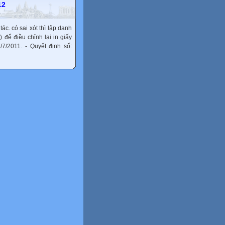
12
ác. có sai xót thì lập danh
 để điều chỉnh lại in giấy
/7/2011. - Quyết định số: