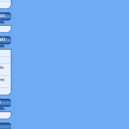
HỌC
HẤT
môn
ược
N