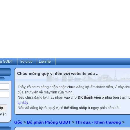
ng GDĐT
Trợ giúp
Liên hệ
Chào mừng quý vị đến với website của ...
Thầy, cô chưa đăng nhập hoặc chưa đăng ký làm thành viên, vì vậy chưa 
của Thư viện về máy tính của mình.
Nếu chưa đăng ký, hãy nhấn vào chữ
ĐK thành viên
ở phía bên trái, 
tại đây
Nếu đã đăng ký rồi, quý vị có thể đăng nhập ở ngay phía bên trái.
viên
Gốc
>
Bộ phận Phòng GDĐT
>
Thi đua - Khen thưởng
>