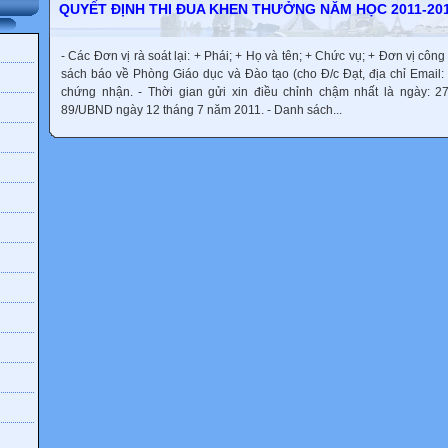
QUYẾT ĐỊNH THI ĐUA KHEN THƯỞNG NĂM HỌC 2011-20
- Các Đơn vị rà soát lại: + Phái; + Họ và tên; + Chức vụ; + Đơn vị công t
sách báo về Phòng Giáo dục và Đào tạo (cho Đ/c Đạt, địa chỉ Email: )
chứng nhận. - Thời gian gửi xin điều chỉnh chậm nhất là ngày: 27
89/UBND ngày 12 tháng 7 năm 2011. - Danh sách...