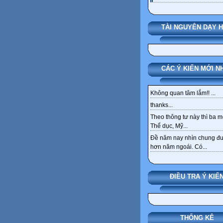
TÀI NGUYÊN DẠY 
CÁC Ý KIẾN MỚI N
Không quan tâm lắm!! ...
thanks...
Theo thông tư này thì ba 
Thể dục, Mỹ...
Đề năm nay nhìn chung đ
hơn năm ngoái. Có...
ĐIỀU TRA Ý KIẾ
THỐNG KÊ