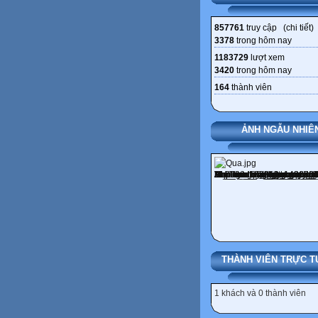
857761
truy cập (
chi tiết
)
3378
trong hôm nay
1183729
lượt xem
3420
trong hôm nay
164
thành viên
ẢNH NGẪU NHIÊ
THÀNH VIÊN TRỰC T
1 khách và 0 thành viên