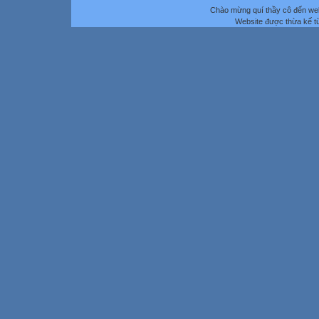
Chào mừng quí thầy cô đến we
Website được thừa kế 