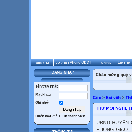
Trang chủ
Bộ phận Phòng GDĐT
Trợ giúp
Liên hệ
ĐĂNG NHẬP
Chào mừng quý vị 
Tên truy nhập
Mật khẩu
Gốc
>
Bài viết
>
Th
Ghi nhớ
THƯ MỜI NGHE TH
Quên mật khẩu
ĐK thành viên
UBND HUYỆN C
PHÒNG GIÁO D
THÔNG TIN