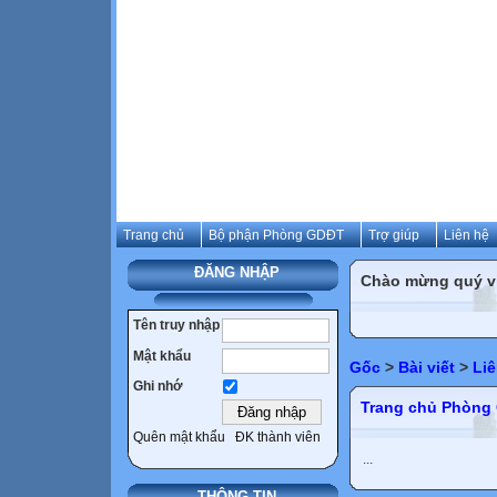
Trang chủ
Bộ phận Phòng GDĐT
Trợ giúp
Liên hệ
ĐĂNG NHẬP
Chào mừng quý vị 
Tên truy nhập
Mật khẩu
Gốc
>
Bài viết
>
Liê
Ghi nhớ
Trang chủ Phòng 
Quên mật khẩu
ĐK thành viên
...
THÔNG TIN