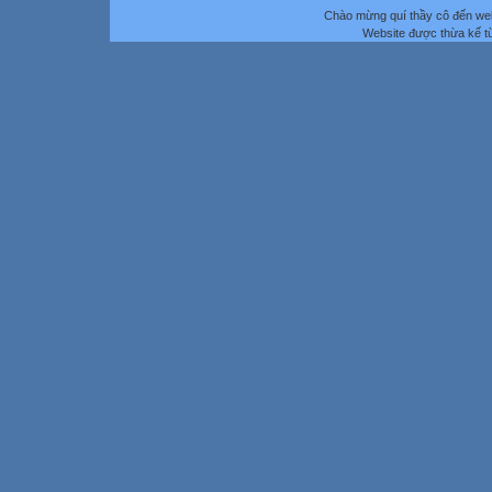
Chào mừng quí thầy cô đến we
Website được thừa kế 