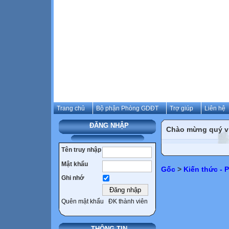
Trang chủ
Bộ phận Phòng GDĐT
Trợ giúp
Liên hệ
ĐĂNG NHẬP
Chào mừng quý vị 
Tên truy nhập
Mật khẩu
Gốc
>
Kiến thức -
Ghi nhớ
Quên mật khẩu
ĐK thành viên
THÔNG TIN