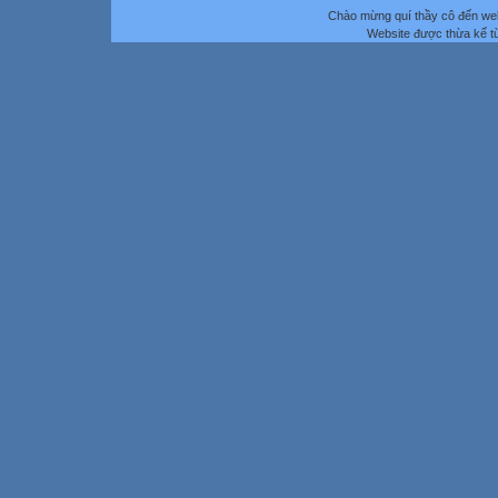
Chào mừng quí thầy cô đến we
Website được thừa kế 