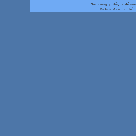
Chào mừng quí thầy cô đến we
Website được thừa kế 