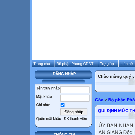
Trang chủ
Bộ phận Phòng GDĐT
Trợ giúp
Liên hệ
ĐĂNG NHẬP
Chào mừng quý vị 
Tên truy nhập
Mật khẩu
Gốc
>
Bộ phận Ph
Ghi nhớ
QUI ĐỊNH MỨC TH
Quên mật khẩu
ĐK thành viên
ỦY BAN NHÂN 
AN GIANG Độc lậ
THÔNG TIN