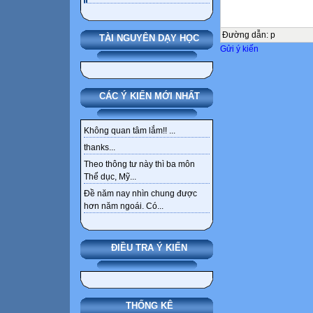
Đường dẫn
:
p
TÀI NGUYÊN DẠY HỌC
Gửi ý kiến
CÁC Ý KIẾN MỚI NHẤT
Không quan tâm lắm!! ...
thanks...
Theo thông tư này thì ba môn
Thể dục, Mỹ...
Đề năm nay nhìn chung được
hơn năm ngoái. Có...
ĐIỀU TRA Ý KIẾN
THỐNG KÊ