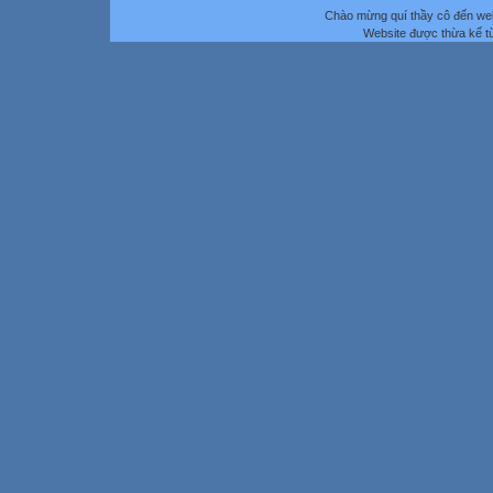
Chào mừng quí thầy cô đến we
Website được thừa kế 