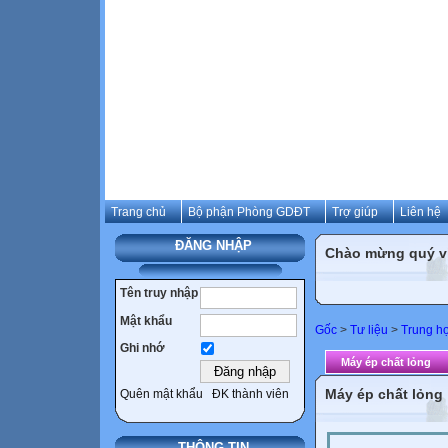
Trang chủ
Bộ phận Phòng GDĐT
Trợ giúp
Liên hệ
ĐĂNG NHẬP
Chào mừng quý vị 
Tên truy nhập
Mật khẩu
Gốc
>
Tư liệu
>
Trung h
Ghi nhớ
Máy ép chất lỏng
Máy ép chất lỏng
Quên mật khẩu
ĐK thành viên
THÔNG TIN