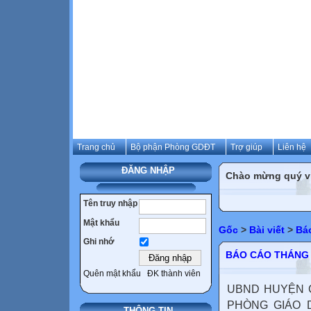
Trang chủ
Bộ phận Phòng GDĐT
Trợ giúp
Liên hệ
ĐĂNG NHẬP
Chào mừng quý vị 
Tên truy nhập
Mật khẩu
Gốc
>
Bài viết
>
Bá
Ghi nhớ
BÁO CÁO THÁNG 
Quên mật khẩu
ĐK thành viên
UBND HUYỆN C
PHÒNG GIÁO D
THÔNG TIN