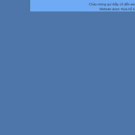
Chào mừng quí thầy cô đến we
Website được thừa kế 