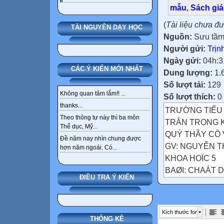
mẫu
,
Sách gi
(
Tài liệu chưa đ
TÀI NGUYÊN DẠY HỌC
Nguồn:
Sưu tầ
Người gửi:
Trịn
Ngày gửi:
04h:3
CÁC Ý KIẾN MỚI NHẤT
Dung lượng:
1.
Số lượt tải:
129
Không quan tâm lắm!! ...
Số lượt thích:
0
thanks...
TRƯỜNG TIỂU 
Theo thông tư này thì ba môn
TRÂN TRỌNG 
Thể dục, Mỹ...
QUÝ THẦY CÔ
Đề năm nay nhìn chung được
GV: NGUYỄN 
hơn năm ngoái. Có...
KHOA HOÏC 5
BAØI: CHAÁT 
ĐIỀU TRA Ý KIẾN
Chọn câu trả lời
Cao su có tính c
A) Đàn hồi tốt.
Kích thước font
B) Ít bị biến đổi
THỐNG KÊ