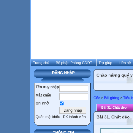
Trang chủ
Bộ phận Phòng GDĐT
Trợ giúp
Liên hệ
ĐĂNG NHẬP
Chào mừng quý vị 
Tên truy nhập
Mật khẩu
Gốc
>
Bài giảng
>
Tiểu 
Ghi nhớ
Bài 31. Chất dẻo
Bài 31. Chất dẻo
Quên mật khẩu
ĐK thành viên
THÔNG TIN